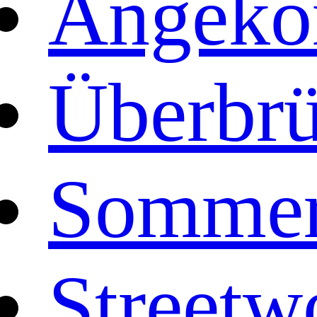
Angek
Überbr
Sommer
Streetw