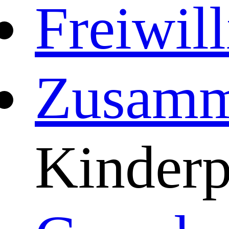
Freiwil
Zusamm
Kinderp