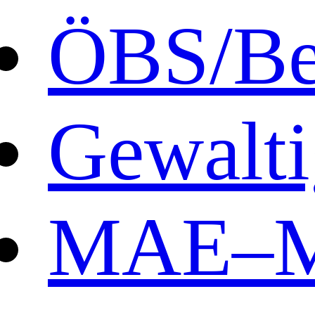
ÖBS/B
Gewalt
MAE
–M