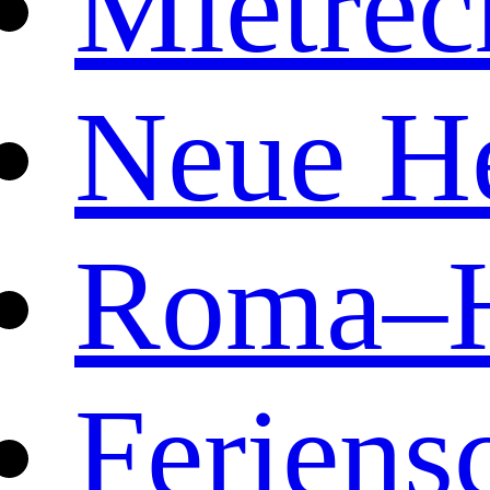
Mietrec
Neue He
Roma–H
Feriens