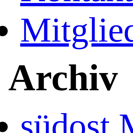
Mitglie
Archiv
südost 