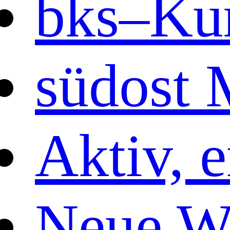
bks
–Ku
südost 
Aktiv, 
Neue W