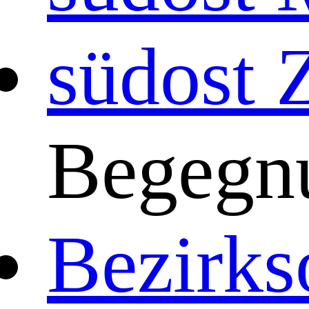
südost 
Begegn
Bezirks