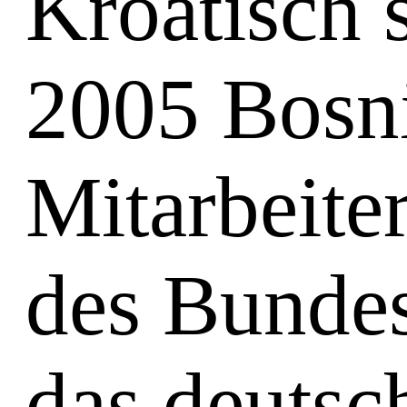
Kroatisch s
2005 Bosni
Mitarbeite
des Bundes
das deutsc