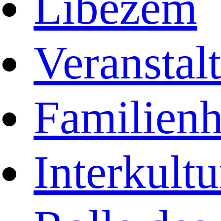
Libezem
Veranstal
Familienh
Interkult